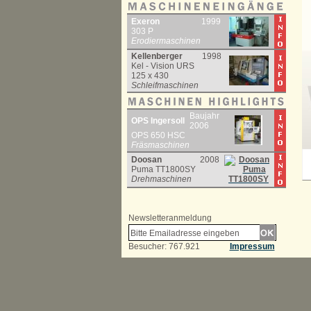
Exeron
1999
303 P
Erodiermaschinen
Kellenberger
1998
Kel - Vision URS
125 x 430
Schleifmaschinen
Baujahr
OPS Ingersoll
2006
OPS 650 HSC
Fräsmaschinen
Doosan
2008
Puma TT1800SY
Drehmaschinen
Newsletteranmeldung
Besucher: 767.921
Impressum