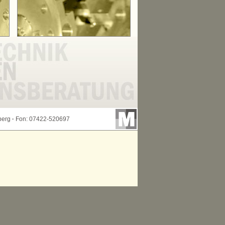
berg
·
Fon: 07422-520697