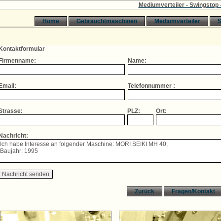
Mediumverteiler - Swingstop - K
Home
Gebrauchtmaschinen
Mediumverteiler
S
Kontaktformular
Firmenname:
Name:
Email:
Telefonnummer :
Strasse:
PLZ:
Ort:
Nachricht:
Zurück
Fragen/Kontakt