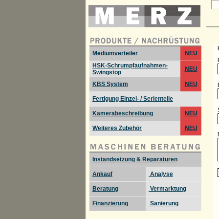
Mediumverteiler
NEU
HSK-Schrumpfaufnahmen-
NEU
Swingstop
KBS System
NEU
Fertigung Einzel- / Serienteile
Kamerabeschreibung
NEU
Weiteres Zubehör
NEU
Instandsetzung & Reparaturen
Ankauf
Analyse
Beratung
Vermarktung
Finanzierung
Sanierung