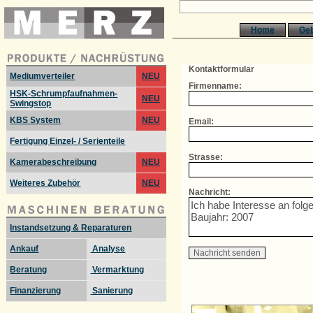
Home
Ge
Kontaktformular
Mediumverteiler
NEU
Firmenname:
HSK-Schrumpfaufnahmen-
NEU
Swingstop
KBS System
NEU
Email:
Fertigung Einzel- / Serienteile
Strasse:
Kamerabeschreibung
NEU
Weiteres Zubehör
NEU
Nachricht:
Instandsetzung & Reparaturen
Ankauf
Analyse
Beratung
Vermarktung
Finanzierung
Sanierung