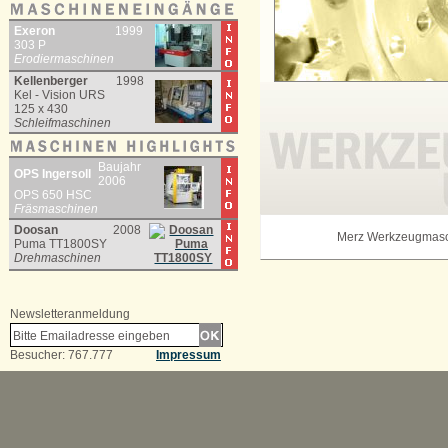
Exeron
1999
303 P
Erodiermaschinen
Kellenberger
1998
Kel - Vision URS
125 x 430
Schleifmaschinen
Baujahr
OPS Ingersoll
2006
OPS 650 HSC
Fräsmaschinen
Doosan
2008
Merz Werkzeugmas
Puma TT1800SY
Drehmaschinen
Newsletteranmeldung
Besucher: 767.777
Impressum